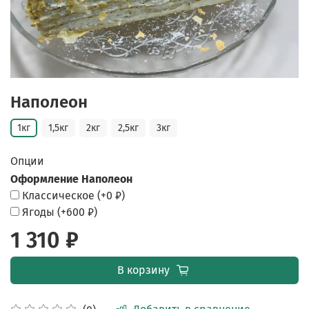
Наполеон
1кг
1,5кг
2кг
2,5кг
3кг
Опции
Оформление Наполеон
Классическое
(+
0 ₽
)
Ягоды
(+
600 ₽
)
1 310 ₽
В корзину